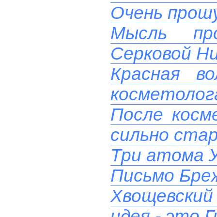
Очень прош
Мысль пр
Серковой Н
Красная в
косметолога
После косм
сильно ста
Три атома 
Письмо Бреж
Хвощевский 
идея - это 