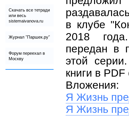
предлож
раздавалась
Скачать все тетради
или весь
sistemaivanova.ru
в клубе "Ко
2018 года
Журнал "Паршек.ру"
передан в п
Форум переехал в
этой серии
Москву
книги в PDF
Вложения:
Я Жизнь пре
Я Жизнь пре