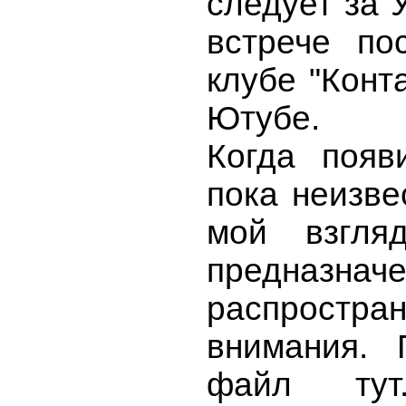
следует за 
встрече по
клубе "Конта
Ютубе.
Когда появ
пока неизве
мой взгляд
предназн
распрост
внимания. 
файл тут