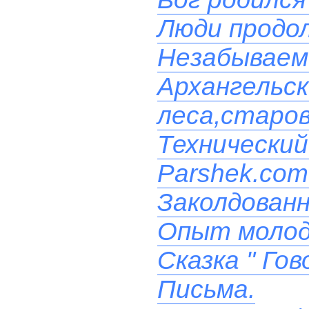
Люди продол
Незабываем
Архангельс
леса,старо
Технический
Parshek.com
Заколдованн
Опыт моло
Сказка " Го
Письма.