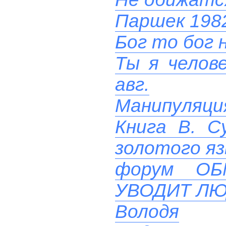
Паршек 1982
Бог то бог н
Ты я челове
авг.
Манипуляци
Книга В. С
золотого яз
форум О
УВОДИТ ЛЮ
Володя