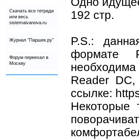
Одно идущее
Скачать все тетради
192 стр.
или весь
sistemaivanova.ru
P.S.: данн
Журнал "Паршек.ру"
формате 
Форум переехал в
необходима
Москву
Reader DC,
ссылке: https
Некоторые 
поворачива
комфортаб