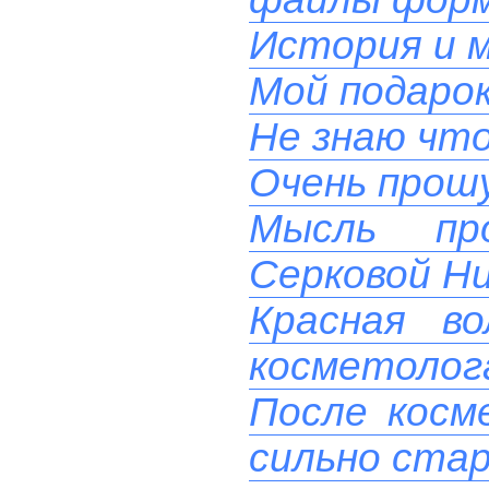
История и м
Мой подаро
Не знаю чт
Очень прош
Мысль пр
Серковой Н
Красная в
косметолога
После косм
сильно ста