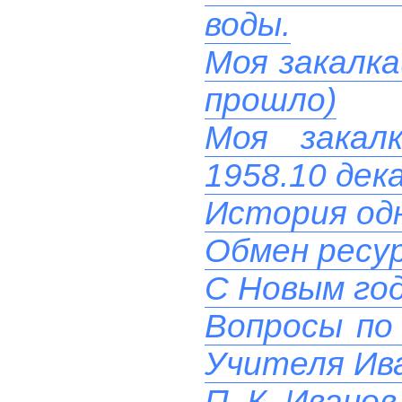
воды.
Моя закалка
прошло)
Моя закал
1958.10 дек
История од
Обмен ресу
C Новым го
Вопросы по 
Учителя Ив
П. К. Ивано