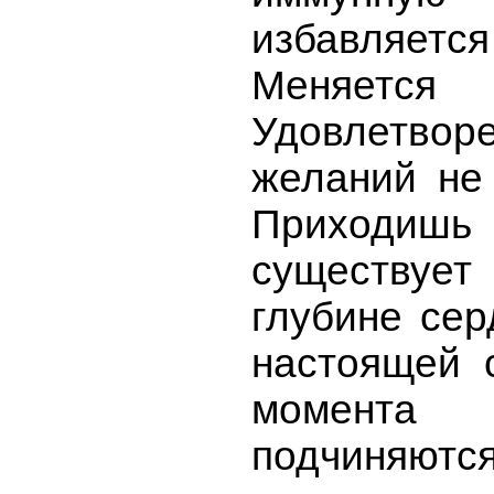
избавляет
Меняетс
Удовлетвор
желаний не 
Приходишь
существуе
глубине сер
настоящей 
момента
подчиняются