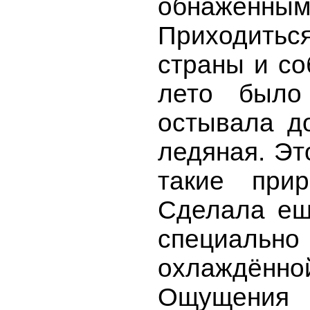
обнажёнными
Приходиться
страны и со
лето было
остывала д
ледяная. Эт
такие прир
Сделала ещ
специал
охлаждённ
Ощущения