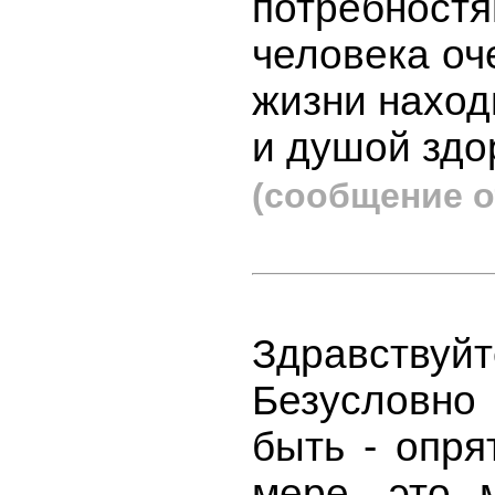
потребностя
человека оч
жизни наход
и душой здо
(сообщение о
Здравствуй
Безусловно
быть - опря
мере, это 