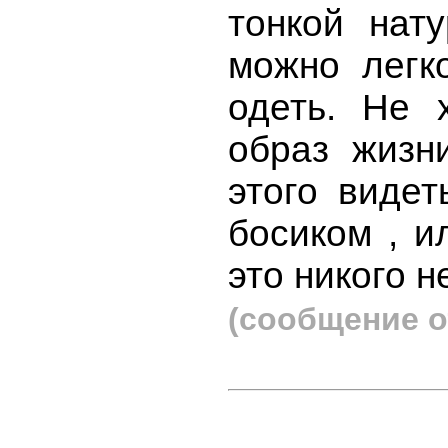
тонкой нат
можно легк
одеть. Не 
образ жизн
этого видет
босиком , и
это никого н
(сообщение о