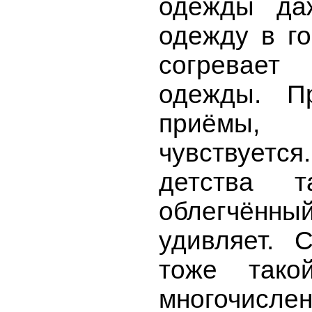
одежды да
одежду в го
согревае
одежды. Пр
приёмы,
чувствуется
детства 
облегчённый
удивляет. 
тоже тако
многочисл