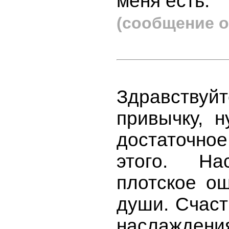
меня есть.
(сообщение о
Здравствуй
привычку, н
достаточно
этого. На
плотское ощ
души. Счаст
наслаждения