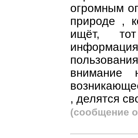
огромным оп
природе , к
ищёт, то
информация 
пользован
внимание 
возникающе
, делятся с
(сообщение о