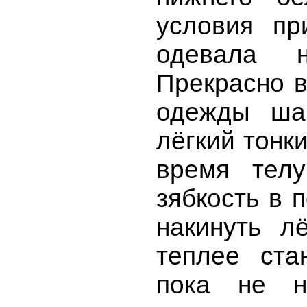
условия пр
одевала н
Прекрасно в
одежды ша
лёгкий тонк
время телу
зябкость в 
накинуть л
теплее ста
пока не н