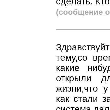
сделать. Кто
(сообщение о
Здравствуй
тему,со вре
какие нибу
открыли д
жизни,что 
как стали з
система дал