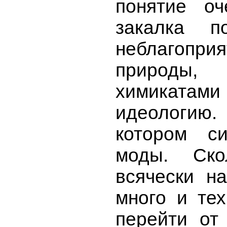
понятие о
закалка 
неблагоп
природы,
химиката
идеологию. 
котором си
моды. Ско
всячески н
много и тех
перейти от