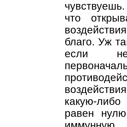
чувствуешь.
что откры
воздействи
благо. Уж т
если не
первона
противод
воздействи
какую-либо
равен нулю
иммунную