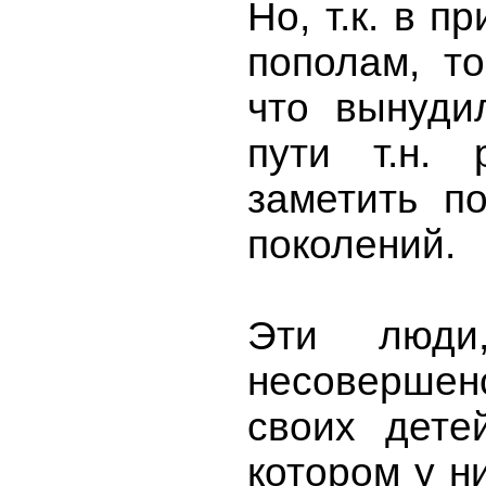
Но, т.к. в 
пополам, т
что вынуди
пути т.н. 
заметить п
поколений.
Эти люди,
несовершен
своих дете
котором у н