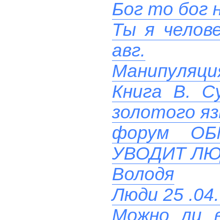
Бог то бог н
Ты я челове
авг.
Манипуляци
Книга В. С
золотого яз
форум О
УВОДИТ ЛЮ
Володя
Люди 25 .04.
Можно ли в