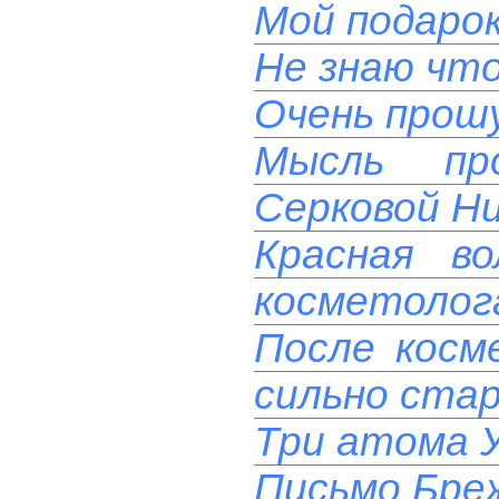
Мой подаро
Не знаю чт
Очень прош
Мысль пр
Серковой Н
Красная в
косметолога
После косм
сильно ста
Три атома 
Письмо Бреж