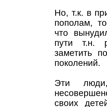
Но, т.к. в 
пополам, т
что вынуди
пути т.н. 
заметить п
поколений.
Эти люди,
несовершен
своих дете