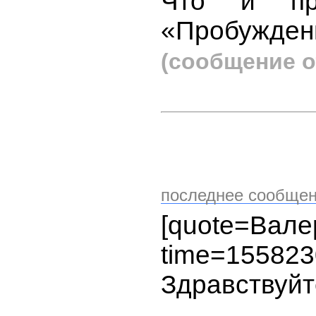
Что и пр
«Пробужден
(сообщение о
последнее сообщен
[quote=В
time=155823
Здравствуйт