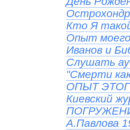
День Рожден
Острохондр
Кто Я такой
Опыт моего
Иванов и Би
Слушать ау
"Смерти как
ОПЫТ ЭТОГ
Киевский ж
ПОГРУЖЕН
А.Павлова 19