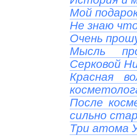
Мой подаро
Не знаю чт
Очень прош
Мысль пр
Серковой Н
Красная в
косметолога
После косм
сильно ста
Три атома 