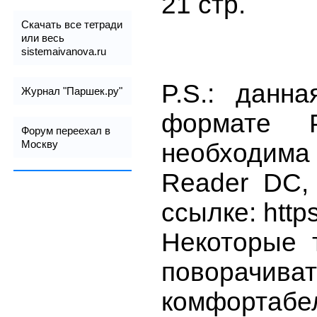
21 стр.
Скачать все тетради
или весь
sistemaivanova.ru
P.S.: данн
Журнал "Паршек.ру"
формате 
Форум переехал в
необходима
Москву
Reader DC,
ссылке: https
Некоторые 
поворачива
комфортаб