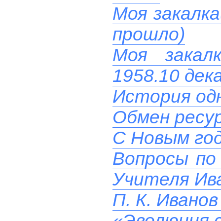
Моя закалка
прошло)
Моя закал
1958.10 дек
История од
Обмен ресу
C Новым го
Вопросы по 
Учителя Ив
П. К. Ивано
«Эволюция с