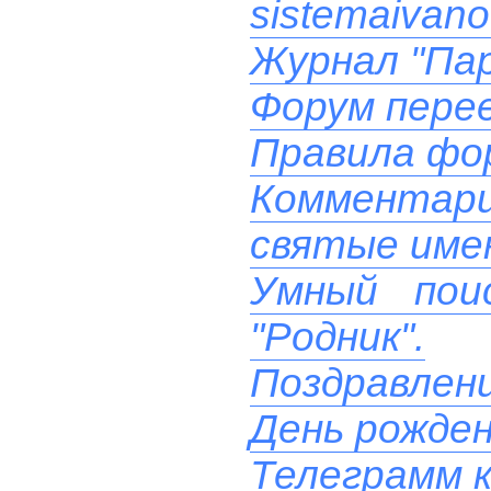
sistemaivano
Журнал "Пар
Форум перее
Правила фо
Комментари
святые име
Умный пои
"Родник".
Поздравлени
День рожде
Телеграмм к