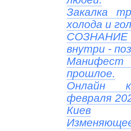
Закалка т
холода и го
СОЗНАНИ
внутри - поз
Манифест
прошлое.
Онлайн ко
февраля 202
Киев
Изменяюще