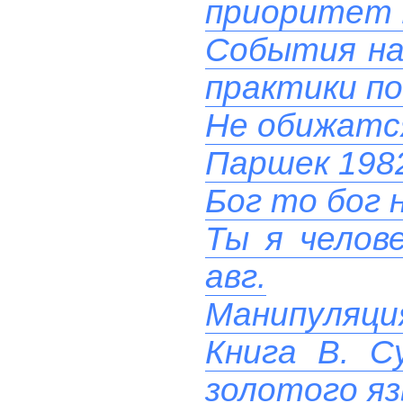
приоритет 
События на 
практики п
Не обижатс
Паршек 1982
Бог то бог н
Ты я челове
авг.
Манипуляци
Книга В. С
золотого яз