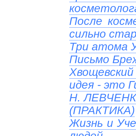
косметолога
После косм
сильно ста
Три атома 
Письмо Бреж
Хвощевский 
идея - это 
Н. ЛЕВЧЕН
(ПРАКТИКА)
Жизнь и Уче
людей.