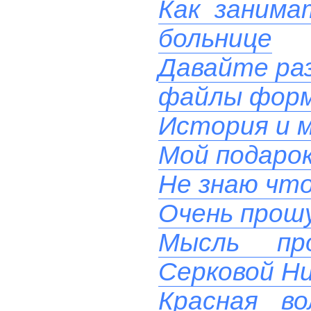
Как занима
больнице
Давайте ра
файлы фор
История и м
Мой подаро
Не знаю чт
Очень прош
Мысль пр
Серковой Н
Красная в