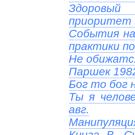
Здоровый
приоритет 
События на 
практики п
Не обижатс
Паршек 1982
Бог то бог н
Ты я челове
авг.
Манипуляци
Книга В. С