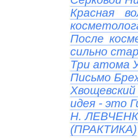
Красная в
косметолога
После косм
сильно ста
Три атома 
Письмо Бреж
Хвощевский 
идея - это 
Н. ЛЕВЧЕН
(ПРАКТИКА)