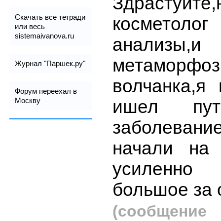
Здрастуйте
Скачать все тетради
косметолог
или весь
sistemaivanova.ru
анализы,
метаморфо
Журнал "Паршек.ру"
волчанка,я 
Форум переехал в
ишел пу
Москву
заболевани
начали на
усиленно
большое за 
(сообщение