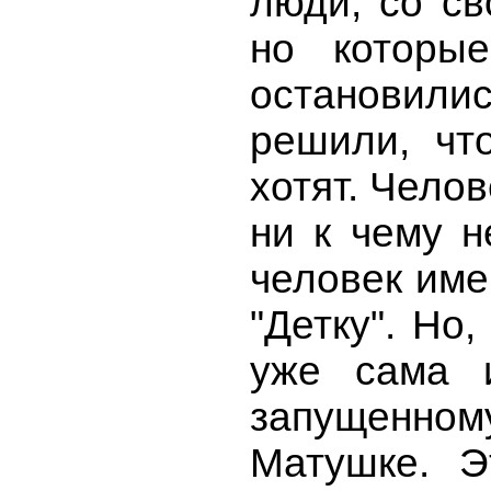
люди, со св
но которы
остановил
решили, чт
хотят. Челов
ни к чему н
человек име
"Детку". Но,
уже сама и
запущенном
Матушке. Э