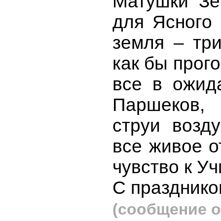
Матушки Зе
для Ясного 
земля – три
как бы прого
все в ожид
Паршеков, 
струи возд
все живое о
чувство к У
С празднико
(сообщение о