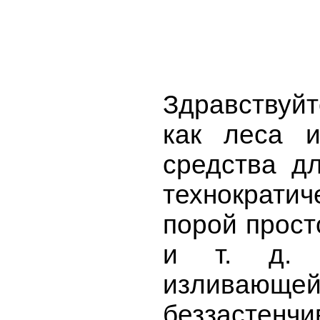
Здравствуйт
как леса и
средства д
технократи
порой прост
и т. д. 
излива
беззастенч