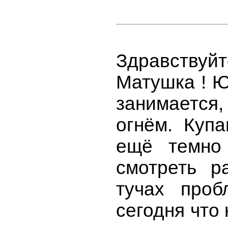
Здравствуй
Матушка ! Ю
занимаетс
огнём. Купа
ещё темно
смотреть р
тучах проб
сегодня что