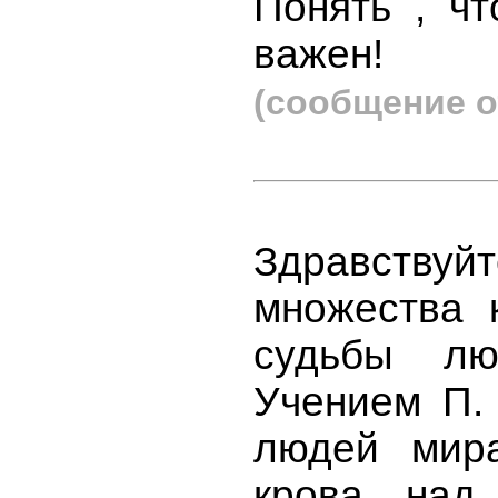
Понять , ч
важен!
(сообщение о
Здравствуй
множества 
судьбы лю
Учением П. 
людей мир
крова над