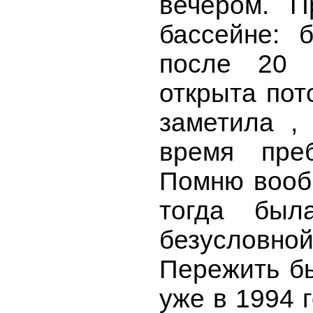
вечером. П
бассейне: 
после 20 
открыта пот
заметила ,
время пре
Помню вообщ
тогда был
безусловно
Пережить бы
уже в 1994 г