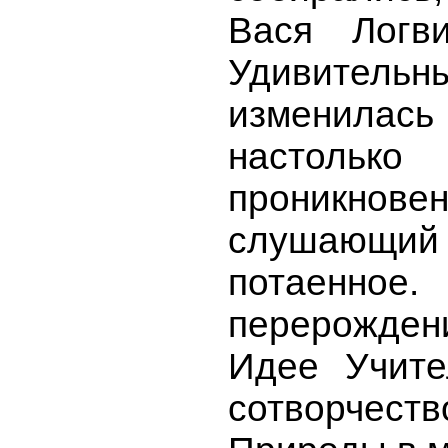
Вася Логв
Удивите
изменила
настол
проникно
слушающий н
потаенное
перерождени
Идее Учите
сотворчес