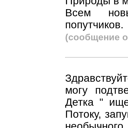
Природы в 
Всем но
попутчиков.
(сообщение о
Здравствуй
могу подтв
Детка " ищ
Потоку, зап
необычного 