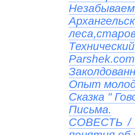
Незабываем
Архангельс
леса,старо
Технический
Parshek.com
Заколдованн
Опыт моло
Сказка " Го
Письма.
СОВЕСТЬ / 
понятия об 