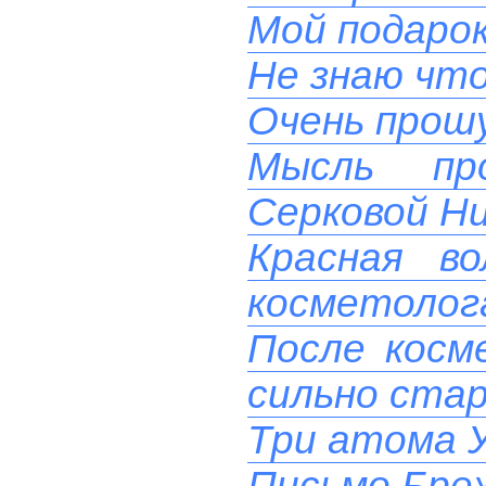
Мой подаро
Не знаю чт
Очень прош
Мысль пр
Серковой Н
Красная в
косметолога
После косм
сильно ста
Три атома 
Письмо Бреж