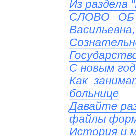
Из раздела 
СЛОВО ОБ 
Васильевна, 
Сознательн
Государств
С новым го
Как занима
больнице
Давайте ра
файлы фор
История и м