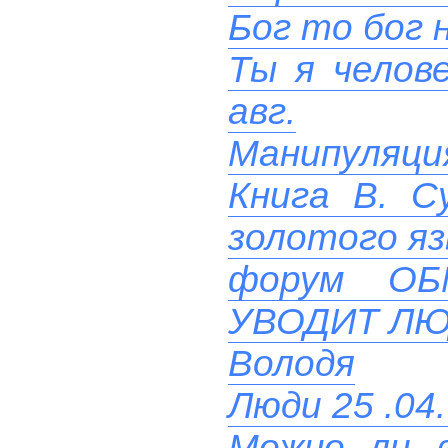
Бог то бог н
Ты я челове
авг.
Манипуляци
Книга В. С
золотого яз
форум О
УВОДИТ ЛЮ
Володя
Люди 25 .04.
Можно ли в