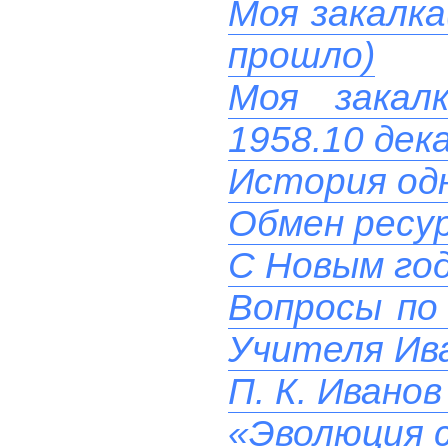
Моя закалка
прошло)
Моя закал
1958.10 дек
История од
Обмен ресу
C Новым го
Вопросы по 
Учителя Ив
П. К. Ивано
«Эволюция с