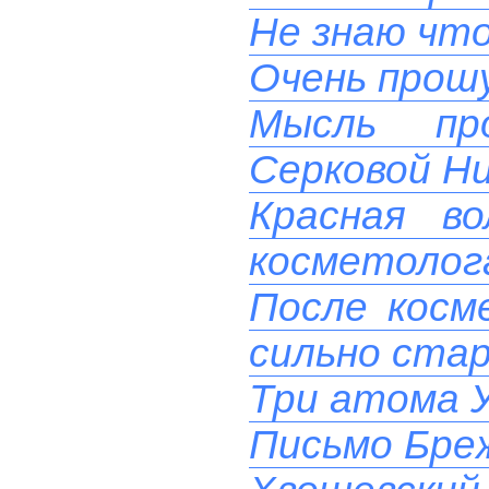
Не знаю чт
Очень прош
Мысль пр
Серковой Н
Красная в
косметолога
После косм
сильно ста
Три атома 
Письмо Бреж