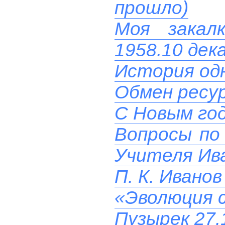
прошло)
Моя закал
1958.10 дек
История од
Обмен ресу
C Новым го
Вопросы по 
Учителя Ив
П. К. Ивано
«Эволюция с
Пузырек 27.