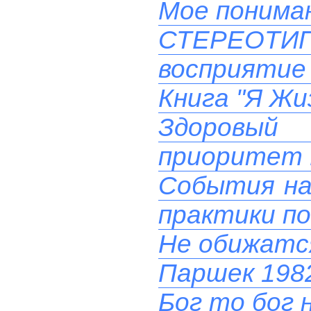
Мое понима
СТЕРЕОТ
восприятие 
Книга "Я Жи
Здоровый
приоритет 
События на 
практики п
Не обижатс
Паршек 1982
Бог то бог н