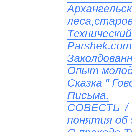
Архангельс
леса,старо
Технический
Parshek.com
Заколдованн
Опыт моло
Сказка " Го
Письма.
СОВЕСТЬ / 
понятия об 