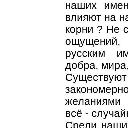
наших имен
влияют на н
корни ? Не 
ощущений, 
русским и
добра, мира,
Существ
закономе
желаниями 
всё - случай
Среди наших