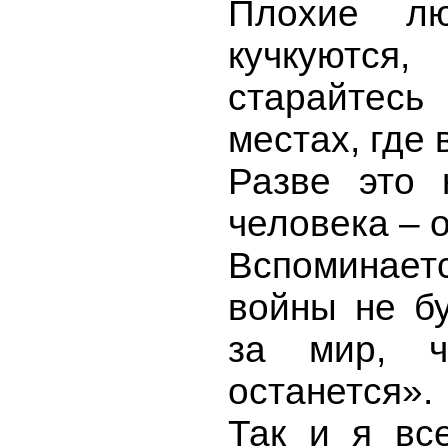
Плохие л
кучкуются
старайтес
местах, где
Разве это 
человека – 
Вспоминаетс
войны не бу
за мир, 
останется».
Так и я вс