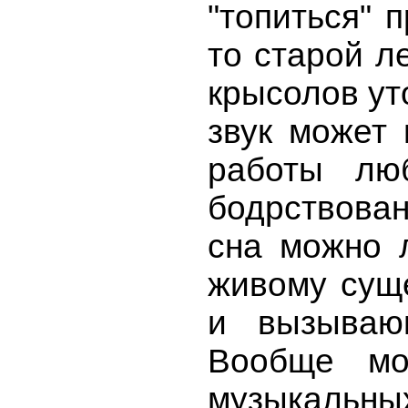
"топиться" 
то старой л
крысолов ут
звук может 
работы лю
бодрствова
сна можно 
живому суще
и вызываю
Вообще мо
музыкальны