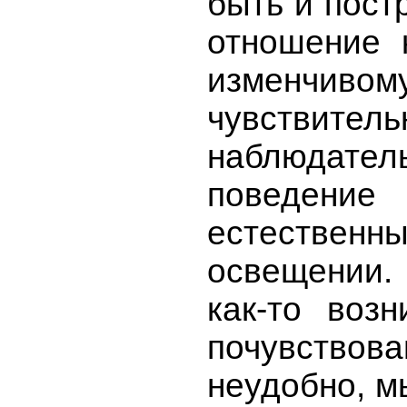
быть и пост
отношение к
изменч
чувствитель
наблюдате
поведение
естественны
освещении.
как-то воз
почувствова
неудобно, м