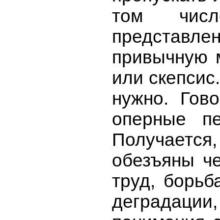
том числ
представл
привычную м
или скепсис
нужно. Гово
оперные пе
Получается
обезъяны че
труд, борьб
деградаци