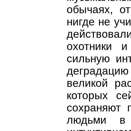
обычаях, о
нигде не уч
действова
охотники и
сильную ин
деградаци
великой ра
которых се
сохраняют 
людьми в 