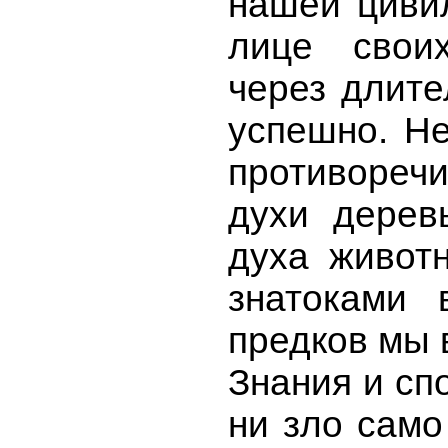
нашей цивил
лице свои
через длите
успешно. Не
противореч
духи дерев
духа живот
знатоками 
предков мы 
Знания и сп
ни зло само