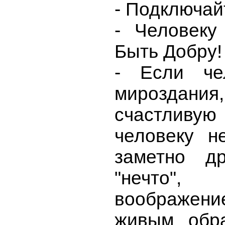
- Подключай
- Человеку
Быть Добру!
- Если че
мироздан
счастливу
человеку н
заметно др
"нечто",
воображение
живым обр