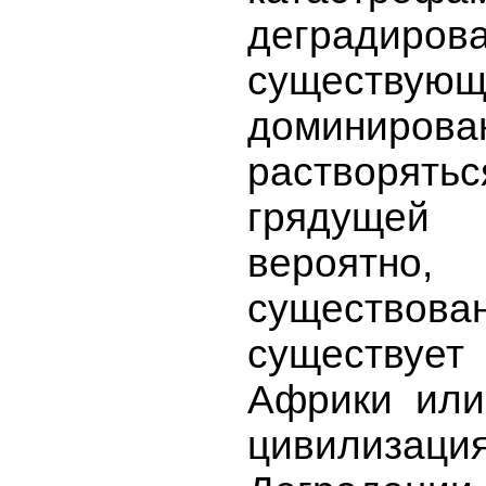
деградир
существу
доминир
растворять
грядущей 
вероятн
существо
существуе
Африки или
цивилизация