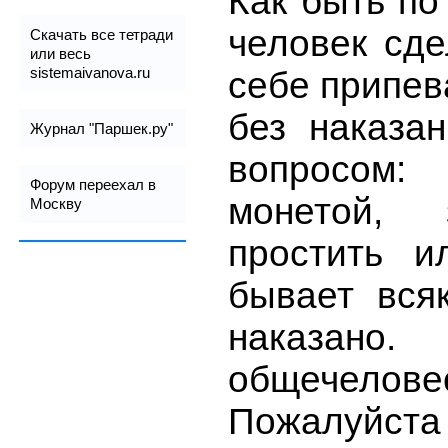
Как быть по
человек сде
Скачать все тетради
или весь
sistemaivanova.ru
себе припе
без наказа
Журнал "Паршек.ру"
вопросом:
Форум переехал в
монетой, 
Москву
простить и
бывает вся
наказа
общечеловес
Пожалуйста 