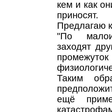
кем и как о
приносят.
Предлагаю 
"По малои
заходят дру
промежуто
физиологич
Таким обр
предположит
ещё прим
катастрофам