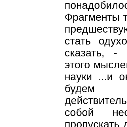
понадобилос
Фрагменты 
предшеству
стать одух
сказать, -
этого мысле
науки ...и 
будем 
действител
собой не
пропускать 