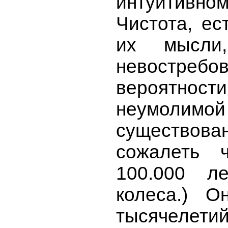
интуитивно
Чистота, ес
их мысли
невостре
вероятност
неумолим
существов
сожалеть 
100.000 л
колеса.) О
тысячелет