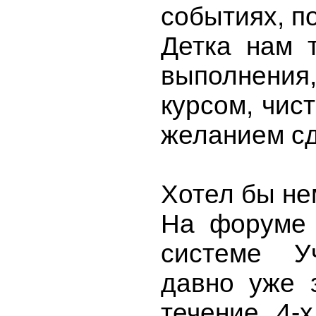
событиях, п
Детка нам 
выполнени
курсом, чис
желанием с
Хотел бы не
На форуме 
системе У
давно уже 
течение 4-