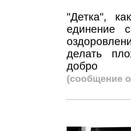
"Детка", к
единение 
оздоровлен
делать пло
добро
(сообщение о