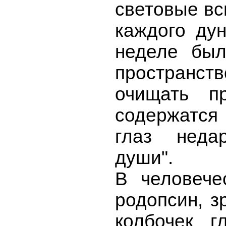
световые вс
каждого ду
неделе был
пространст
очищать п
содержатся
глаз неда
души".
В человече
родопсин, з
колбочек г