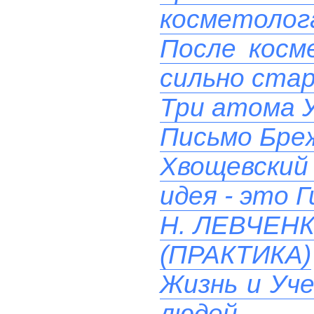
косметолога
После косм
сильно ста
Три атома 
Письмо Бреж
Хвощевский 
идея - это 
Н. ЛЕВЧЕН
(ПРАКТИКА)
Жизнь и Уче
людей.