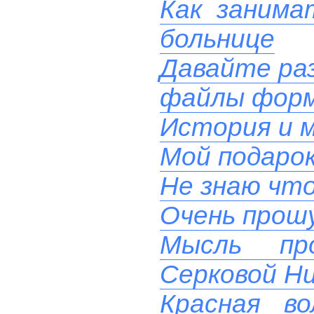
Как занима
больнице
Давайте ра
файлы фор
История и м
Мой подаро
Не знаю чт
Очень прош
Мысль пр
Серковой Н
Красная в