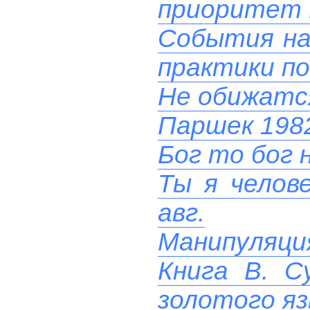
приоритет 
События на 
практики п
Не обижатс
Паршек 1982
Бог то бог н
Ты я челове
авг.
Манипуляци
Книга В. С
золотого яз