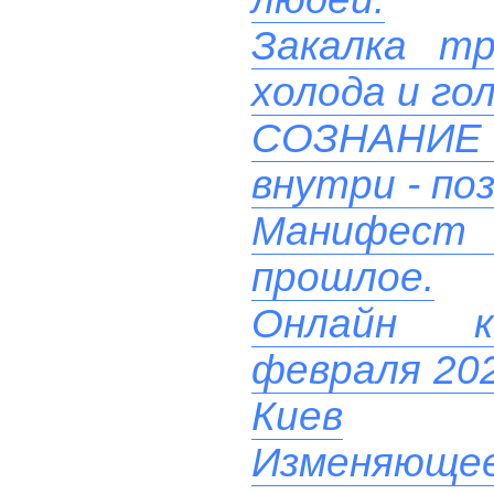
Закалка т
холода и го
СОЗНАНИ
внутри - поз
Манифест
прошлое.
Онлайн ко
февраля 202
Киев
Изменяюще