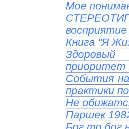
Мое понима
СТЕРЕОТ
восприятие 
Книга "Я Жи
Здоровый
приоритет 
События на 
практики п
Не обижатс
Паршек 1982
Бог то бог н