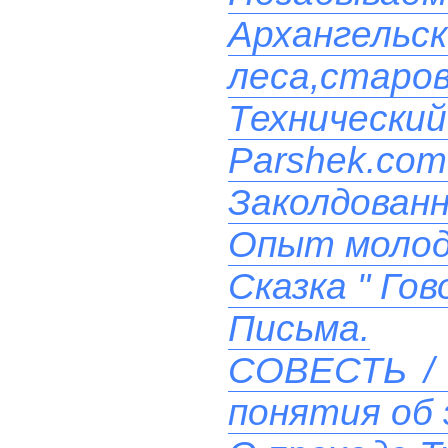
Архангельс
леса,старо
Технический
Parshek.com
Заколдованн
Опыт моло
Сказка " Го
Письма.
СОВЕСТЬ / 
понятия об 