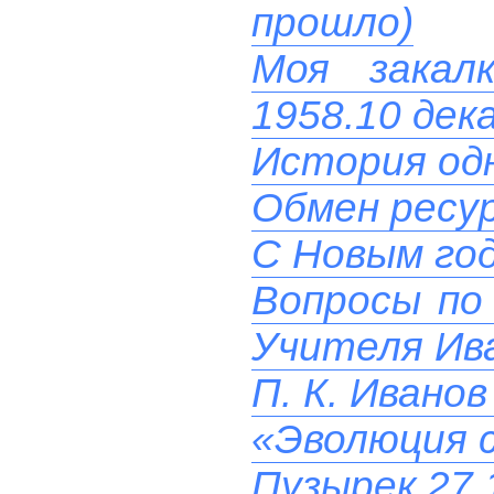
прошло)
Моя закал
1958.10 дек
История од
Обмен ресу
C Новым го
Вопросы по 
Учителя Ив
П. К. Ивано
«Эволюция с
Пузырек 27.