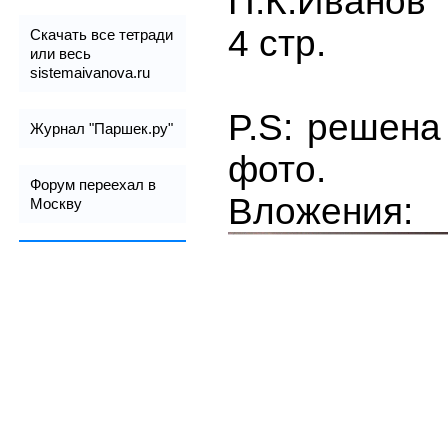
П.К.Иванов
4 стр.
Скачать все тетради
или весь
sistemaivanova.ru
P.S: решена
Журнал "Паршек.ру"
фото.
Форум переехал в
Вложения:
Москву