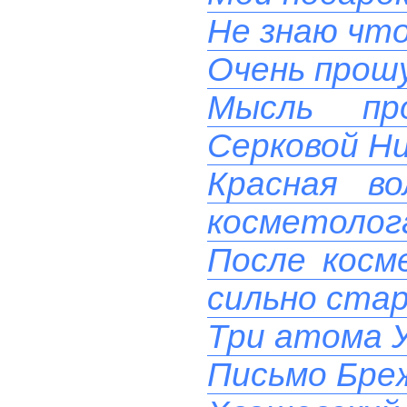
Не знаю чт
Очень прош
Мысль пр
Серковой Н
Красная в
косметолога
После косм
сильно ста
Три атома 
Письмо Бреж